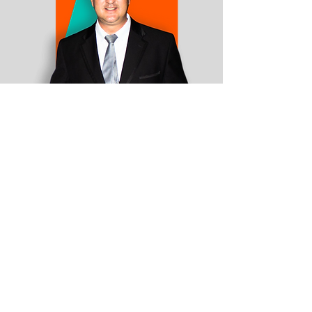
SEBASTIAN PULIDO
Profesional en educación
física, recreación y deportes.
Metodologo y director
deportivo. Entrenador de
fútbol en divisiones NPSL y
UPSL en Estados Unidos.
Actualmente en primera
división del FPC.