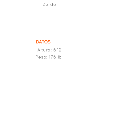
Zurdo
DATOS
Altura: 6`2
Peso: 176 lb
EXPERIENCIA
- Independiente Santa Fe