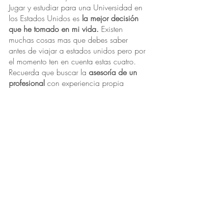
Jugar y estudiar para una Universidad en 
los Estados Unidos es 
la mejor decisión 
que he tomado en mi vida.
 Existen 
muchas cosas mas que debes saber 
antes de viajar a estados unidos pero por 
el momento ten en cuenta estas cuatro.
Recuerda que buscar la
 asesoría de un 
profesional
 con experiencia propia 
siempre será una mejor opción.
¿Quieres conocer más?
 Completa 
nuestro formulario y prepárate para 
explorar y disfrutar de nuevas 
oportunidades. 
www.toutworld.com/becas